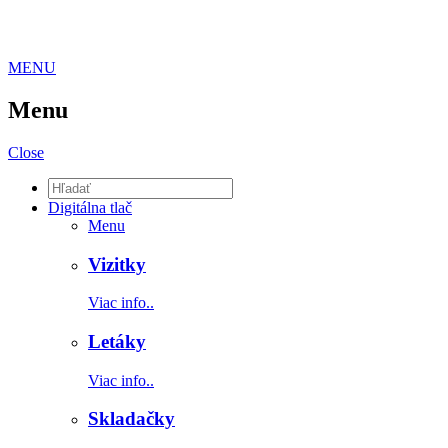
MENU
Menu
Close
Digitálna tlač
Menu
Vizitky
Viac info..
Letáky
Viac info..
Skladačky