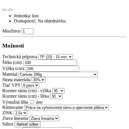
Jednotka: kus
Dostupnosť: Na objednávku
Množstvo
Možnosti
Technická príprava
Šírka (cm):
Výška (cm):
Material
Strata materialu
Tlač VPT
Rozmer rámu (cm) - výška
Rozmer rámu (cm) - šírka
Výstužná lišta
áno
Rámovanie
ZISK
Zlava linearna
Súbor
Nahrať súbor