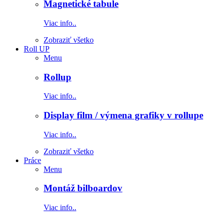
Magnetické tabule
Viac info..
Zobraziť všetko
Roll UP
Menu
Rollup
Viac info..
Display film / výmena grafiky v rollupe
Viac info..
Zobraziť všetko
Práce
Menu
Montáž bilboardov
Viac info..