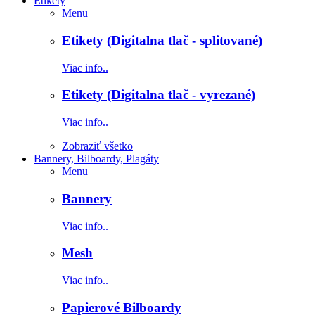
Etikety
Menu
Etikety (Digitalna tlač - splitované)
Viac info..
Etikety (Digitalna tlač - vyrezané)
Viac info..
Zobraziť všetko
Bannery, Bilboardy, Plagáty
Menu
Bannery
Viac info..
Mesh
Viac info..
Papierové Bilboardy