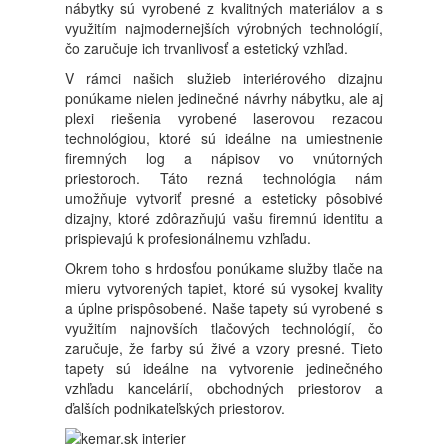
nábytky sú vyrobené z kvalitných materiálov a s
využitím najmodernejších výrobných technológií,
čo zaručuje ich trvanlivosť a estetický vzhľad.
V rámci našich služieb interiérového dizajnu
ponúkame nielen jedinečné návrhy nábytku, ale aj
plexi riešenia vyrobené laserovou rezacou
technológiou, ktoré sú ideálne na umiestnenie
firemných log a nápisov vo vnútorných
priestoroch. Táto rezná technológia nám
umožňuje vytvoriť presné a esteticky pôsobivé
dizajny, ktoré zdôrazňujú vašu firemnú identitu a
prispievajú k profesionálnemu vzhľadu.
Okrem toho s hrdosťou ponúkame služby tlače na
mieru vytvorených tapiet, ktoré sú vysokej kvality
a úplne prispôsobené. Naše tapety sú vyrobené s
využitím najnovších tlačových technológií, čo
zaručuje, že farby sú živé a vzory presné. Tieto
tapety sú ideálne na vytvorenie jedinečného
vzhľadu kancelárií, obchodných priestorov a
ďalších podnikateľských priestorov.