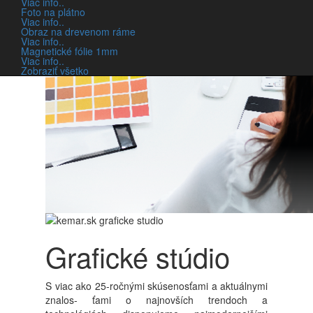
Viac info..
klientmi na prispôsobených riešeniach, ktoré
Foto na plátno
Viac info..
podporujú posilnenie ich trhovej pozície a zvyšujú
Obraz na drevenom ráme
ich rozpoznateľnosť a harmonizujú ich prostredie s
Viac info..
Magnetické fólie 1mm
identitou firmy.
Viac info..
Zobraziť všetko
Našou misiou je maximalizovať obchodný úspech
našich partnerov prostredníctvom integrovaných
stratégií a zabezpečiť
REKLAMNÉ RIEŠENIA OD
NÁVRHU AŽ PO REALIZÁCIU JEDNODUCHO
POD JEDNOU STRECHOU.
Grafické stúdio
S viac ako 25-ročnými skúsenosťami a aktuálnymi
znalos- ťami o najnovších trendoch a