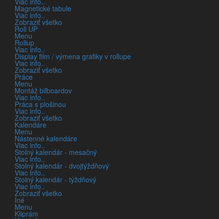
tieni predaja a servisu počítačovej techniky. Do
Viac info..
Magnetické tabule
roku 2000 však vyrástli na samostatnú obchodnú
Viac info..
divíziu a pokračovali sme pod menom K-Print. Od
Zobraziť všetko
Roll UP
roku 2013 opäť fungujeme pod menom KEMAR,
Menu
ktorého vedenie spočiatku zabezpečoval
Rollup
Viac info..
manželský pár, a od roku 2016 sme do riadenia
Display film / výmena grafiky v rollupe
zapojili aj tretiu generáciu rodiny. Do roku 2023
Viac info..
došlo k úplnej zmene generácie vo vedení firmy a
Zobraziť všetko
Práce
riadenie prešlo do rúk najmladšej generácie.
Menu
Montáž bilboardov
Naše podnikanie dnes disponuje vlastnou
Viac info..
výrobnou kapacitou rozprestierajúcou sa na viac
Práca s plošinou
Viac info..
ako 600 m2, ktorú podporujú najmodernejšie
Zobraziť všetko
technológie. Tieto inovácie nám umožňujú
Kalendáre
Menu
vyhovieť požiadavkám každého zákazníka od
Nástenné kalendáre
jednotlivých kusov až po veľkosériovú produkciu
Viac info..
Stolný kalendár - mesačný
vo vynikajúcej kvalite. Okrem toho máme aj štúdio
Viac info..
vhodné pre zákaznícke stretnutia, kde ponúkame
Stolný kalendár - dvojtýždňový
unikátne dizajnové riešenia.
Viac info..
Stolný kalendár - týždňový
Viac info..
Naším cieľom je ako kreatívna agentúra
Zobraziť všetko
poskytovať komplexné služby v oblastiach
Iné
budovania značky, reklamy, marketingu a
Menu
Kliprám
organizovania podujatí. Spolupracujeme s našimi