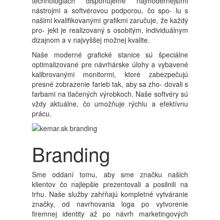
technológiách disponujeme najmodernejšími
nástrojmi a softvérovou podporou, čo spo- lu s
našimi kvalifikovanými grafikmi zaručuje, že každý
pro- jekt je realizovaný s osobitým, individuálnym
dizajnom a v najvyššej možnej kvalite.
Naše moderné grafické stanice sú špeciálne
optimalizované pre návrhárske úlohy a vybavené
kalibrovanými monitormi, ktoré zabezpečujú
presné zobrazenie farieb tak, aby sa zho- dovali s
farbami na tlačených výrobkoch. Naše softvéry sú
vždy aktuálne, čo umožňuje rýchlu a efektívnu
prácu.
Branding
Sme oddaní tomu, aby sme značku našich
klientov čo najlepšie prezentovali a posilnili na
trhu. Naše služby zahŕňajú kompletné vytváranie
značky, od navrhovania loga po vytvorenie
firemnej identity až po návrh marketingových