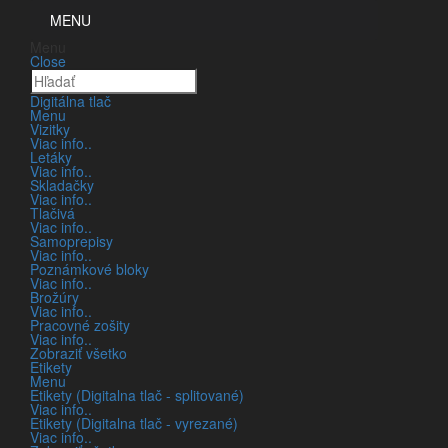
MENU
Menu
Close
Digitálna tlač
Menu
Vizitky
REKLAMA
Viac info..
Letáky
Viac info..
Skladačky
Viac info..
Tlačivá
Viac info..
jednoducho
Samoprepisy
Viac info..
Poznámkové bloky
Viac info..
Brožúry
Viac info..
Pracovné zošity
Viac info..
GRAFICKÉ ŠTÚDIO
Zobraziť všetko
Etikety
FOTOGRAFOVANIE
Menu
Etikety (Digitalna tlač - splitované)
PRODUKTOV
Viac info..
Etikety (Digitalna tlač - vyrezané)
VIDEOPRODUKCIA
Viac info..