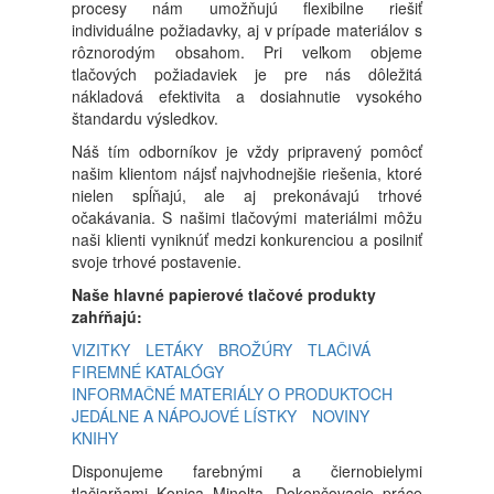
procesy nám umožňujú flexibilne riešiť
individuálne požiadavky, aj v prípade materiálov s
rôznorodým obsahom. Pri veľkom objeme
tlačových požiadaviek je pre nás dôležitá
nákladová efektivita a dosiahnutie vysokého
štandardu výsledkov.
Náš tím odborníkov je vždy pripravený pomôcť
našim klientom nájsť najvhodnejšie riešenia, ktoré
nielen spĺňajú, ale aj prekonávajú trhové
očakávania. S našimi tlačovými materiálmi môžu
naši klienti vyniknúť medzi konkurenciou a posilniť
svoje trhové postavenie.
Naše hlavné papierové tlačové produkty
zahŕňajú:
VIZITKY
LETÁKY
BROŽÚRY
TLAČIVÁ
FIREMNÉ KATALÓGY
INFORMAČNÉ MATERIÁLY O PRODUKTOCH
JEDÁLNE A NÁPOJOVÉ LÍSTKY
NOVINY
KNIHY
Disponujeme farebnými a čiernobielymi
tlačiarňami Konica Minolta. Dokončovacie práce