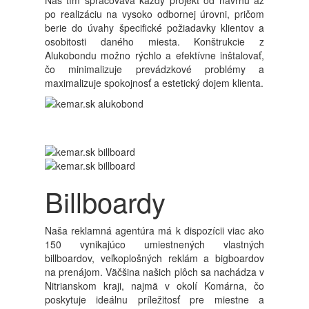
Náš tím spracováva každý projekt od návrhu až
po realizáciu na vysoko odbornej úrovni, pričom
berie do úvahy špecifické požiadavky klientov a
osobitosti daného miesta. Konštrukcie z
Alukobondu možno rýchlo a efektívne inštalovať,
čo minimalizuje prevádzkové problémy a
maximalizuje spokojnosť a estetický dojem klienta.
Billboardy
Naša reklamná agentúra má k dispozícii viac ako
150 vynikajúco umiestnených vlastných
billboardov, veľkoplošných reklám a bigboardov
na prenájom. Väčšina našich plôch sa nachádza v
Nitrianskom kraji, najmä v okolí Komárna, čo
poskytuje ideálnu príležitosť pre miestne a