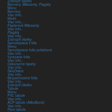
Zobraziť všetko
TLAČIAREŇ
Bannery, Bilboardy, Plagáty
Menu
VÝSTAVBA KONŠTRUKCIÍ
Bannery
Viac info..
RIEŠENIA Z ALUKOBONDU
Mesh
Viac info..
BILLBOARDY
Papierové Bilboardy
Viac info..
INTERIÉROVÝ DIZAJN
Plagáty
Viac info..
ORGANIZOVANIE PODUJATÍ
Zobraziť všetko
Samolepiace Fólie
Menu
Samolepiace folie potlačené
Viac info..
Vyrezane folie
Viac info..
Dekoracne tapety
Viac info..
SkloDekor
Viac info..
Bezpečnostné fólie
O nás
Viac info..
Zobraziť všetko
Tabule
Menu
PVC tabule
KEMAR, rodinný podnik, ktorý vznikol v roku
Viac info..
ACP tabule (AlikoBond)
1993, sa dynamicky vyvíjal a počas prvých rokov
Viac info..
a naše služby grafického dizajnu a tlače skrývali v
Plexi tabule