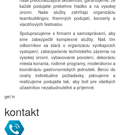
naše predchádzajúce skúsenosti, garantujeme, že
každé podujatie prebehne hladko a na vysokej
úrovni. Naše služby zahŕňajú organizáciu
teambuildingov, firemných podujatí, koncerty a
viacdňových festivalov.
Spolupracujeme s firmami a samosprávami, aby
sme zabezpečili komplexné služby. Náš tím
odborníkov sa stará o organizáciu vynikajúcich
vystúpení, zabezpečenie technického zázemia na
vysokej úrovni, vybavovanie povolení, dekoráciu
miesta konania, rodinné programy, moderátorov a
koordináciu gastronomických jednotiek. Berúc do
úvahy individuálne požiadavky, plánujeme a
realizujeme podujatia tak, aby boli pre všetkých
účastníkov nezabudnuteľné a príjemné.
get in
kontakt