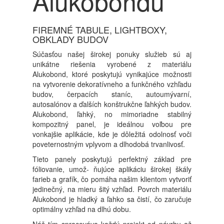
Alukobondu
FIREMNÉ TABULE, LIGHTBOXY,
OBKLADY BUDOV
Súčasťou našej širokej ponuky služieb sú aj
unikátne riešenia vyrobené z materiálu
Alukobond, ktoré poskytujú vynikajúce možnosti
na vytvorenie dekoratívneho a funkčného vzhľadu
budov, čerpacích staníc, autoumývarní,
autosalónov a ďalších konštrukčne ľahkých budov.
Alukobond, ľahký, no mimoriadne stabilný
kompozitný panel, je ideálnou voľbou pre
vonkajšie aplikácie, kde je dôležitá odolnosť voči
poveternostným vplyvom a dlhodobá trvanlivosť.
Tieto panely poskytujú perfektný základ pre
fóliovanie, umož- ňujúce aplikáciu širokej škály
farieb a grafík, čo pomáha našim klientom vytvoriť
jedinečný, na mieru šitý vzhľad. Povrch materiálu
Alukobond je hladký a ľahko sa čistí, čo zaručuje
optimálny vzhľad na dlhú dobu.