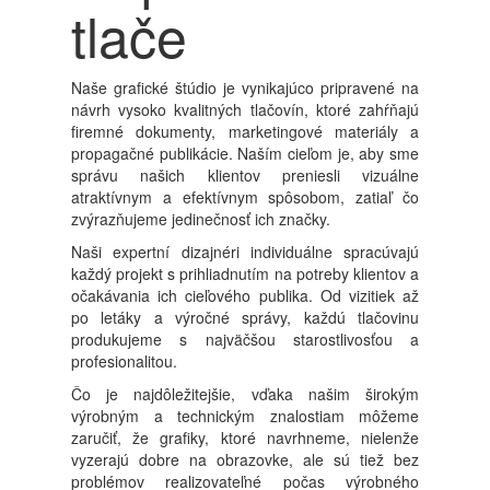
tlače
Naše grafické štúdio je vynikajúco pripravené na
návrh vysoko kvalitných tlačovín, ktoré zahŕňajú
firemné dokumenty, marketingové materiály a
propagačné publikácie. Naším cieľom je, aby sme
správu našich klientov preniesli vizuálne
atraktívnym a efektívnym spôsobom, zatiaľ čo
zvýrazňujeme jedinečnosť ich značky.
Naši expertní dizajnéri individuálne spracúvajú
každý projekt s prihliadnutím na potreby klientov a
očakávania ich cieľového publika. Od vizitiek až
po letáky a výročné správy, každú tlačovinu
produkujeme s najväčšou starostlivosťou a
profesionalitou.
Čo je najdôležitejšie, vďaka našim širokým
výrobným a technickým znalostiam môžeme
zaručiť, že grafiky, ktoré navrhneme, nielenže
vyzerajú dobre na obrazovke, ale sú tiež bez
problémov realizovateľné počas výrobného