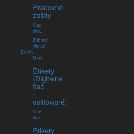
Pracovné
zošity
Viac
Stolný kalendár - dvojtýždňový
info..
Zobraziť
všetko
Etikety
Menu
Etikety
(Digitalna
tlač
-
splitované)
Viac
Stolný kalendár - týždňový
info..
Etikety
Zobrazujem od 1 do 4 zo 4 (1 strán)