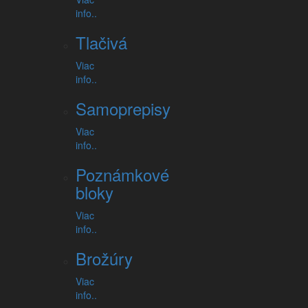
info..
Tlačivá
Viac
info..
Samoprepisy
Viac
info..
Poznámkové
Stolný kalendár - mesačný
bloky
Viac
info..
Brožúry
Viac
info..