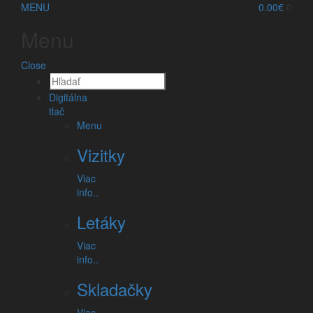
MENU
0.00€
0
Menu
Kalendáre
Close
KALENDÁRE
Digitálna
tlač
Menu
Vizitky
Viac
info..
Letáky
Viac
info..
Skladačky
Nástenné kalendáre
Viac